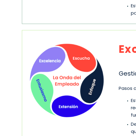
Es
pa
Ex
Gesti
Pasos a
Es
re
fu
De
qu