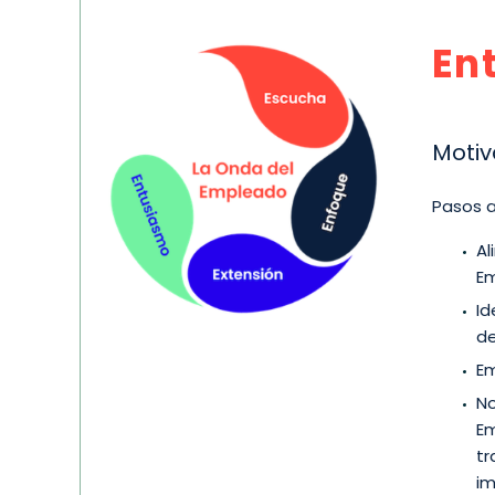
En
Motiv
Pasos a
Al
Em
Id
de
Em
No
Em
tr
im