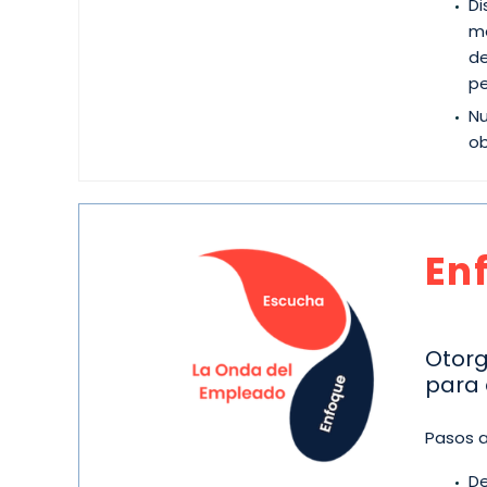
Di
me
de
pe
Nu
ob
En
Otorg
para 
Pasos a
De