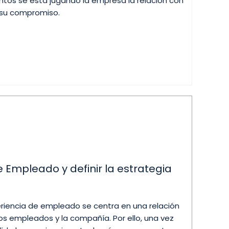
os se está jugando la empresa la relación con
y su compromiso.
 Empleado y definir la estrategia
eriencia de empleado se centra en una relación
los empleados y la compañía. Por ello, una vez