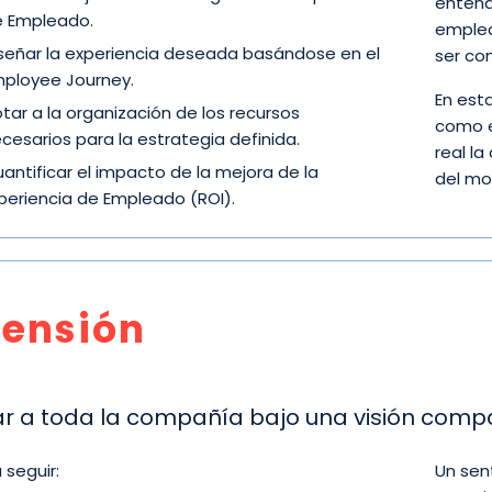
entend
 Empleado.
emplea
señar la experiencia deseada basándose en el
ser co
ployee Journey.
En est
tar a la organización de los recursos
como e
cesarios para la estrategia definida.
real la
antificar el impacto de la mejora de la
del mo
periencia de Empleado (ROI).
tensión
ar a toda la compañía bajo una visión comp
 seguir:
Un sen