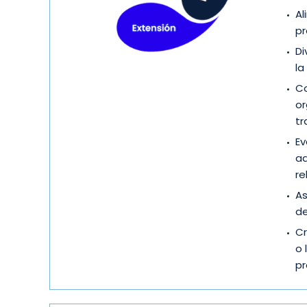
Al
pr
Di
la
Co
or
tr
Ev
ad
re
As
de
Cr
o 
pr