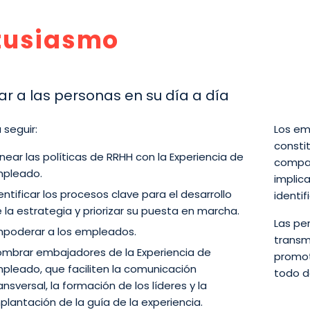
tusiasmo
ar a las personas en su día a día
 seguir:
Los em
consti
inear las políticas de RRHH con la Experiencia de
compañ
pleado.
implic
entificar los procesos clave para el desarrollo
identif
 la estrategia y priorizar su puesta en marcha.
Las pe
poderar a los empleados.
transm
mbrar embajadores de la Experiencia de
promot
pleado, que faciliten la comunicación
todo d
ansversal, la formación de los líderes y la
plantación de la guía de la experiencia.