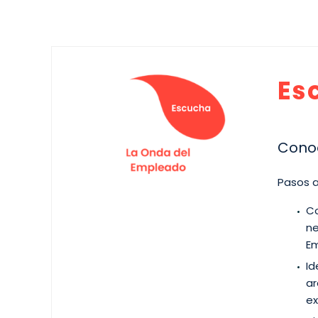
Es
Conoc
Pasos a
Co
ne
Em
Id
ar
ex