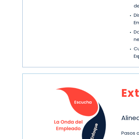
de
Di
Em
Do
ne
Cu
Ex
Ex
Aline
Pasos a