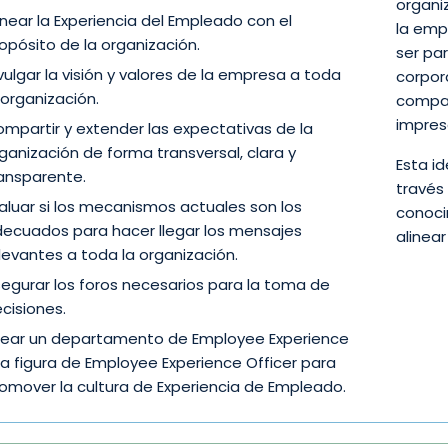
organi
inear la Experiencia del Empleado con el
la emp
opósito de la organización.
ser pa
vulgar la visión y valores de la empresa a toda
corpor
 organización.
compañ
impres
mpartir y extender las expectativas de la
ganización de forma transversal, clara y
Esta i
ansparente.
través
aluar si los mecanismos actuales son los
conoci
ecuados para hacer llegar los mensajes
alinea
levantes a toda la organización.
egurar los foros necesarios para la toma de
cisiones.
ear un departamento de Employee Experience
la figura de Employee Experience Officer para
omover la cultura de Experiencia de Empleado.