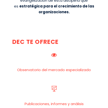
evangelización de esta disciplina que
es
estratégica para el crecimiento de las
organizaciones.
DEC TE OFRECE


Observatorio del mercado especializado


Publicaciones, informes y análisis