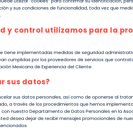
uede utilizar “cookies” para confirmar su identificación, per
ción y sus condiciones de funcionalidad, toda vez que medi
.
 y control utilizamos para la pr
nte tiene implementadas medidas de seguridad administrativa
an cumplidas por los proveedores de servicios que contrat
iación Mexicana de Experiencia del Cliente.
r sus datos?
ancelar sus datos personales, así como de oponerse al trata
gado, a través de los procedimientos que hemos implementa
o con nuestro Departamento de Datos Personales en la Asoci
usted desea dejar de recibir mensajes promocionales de nues
 mencionados.