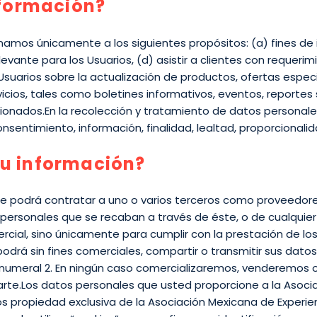
nformación?
amos únicamente a los siguientes propósitos: (a) fines de id
relevante para los Usuarios, (d) asistir a clientes con reque
os Usuarios sobre la actualización de productos, ofertas espec
vicios, tales como boletines informativos, eventos, reportes 
encionados.En la recolección y tratamiento de datos persona
 consentimiento, información, finalidad, lealtad, proporcionali
u información?
nte podrá contratar a uno o varios terceros como proveedor
ersonales que se recaban a través de éste, o de cualquier o
mercial, sino únicamente para cumplir con la prestación de lo
podrá sin fines comerciales, compartir o transmitir sus dat
 el numeral 2. En ningún caso comercializaremos, venderemo
arte.Los datos personales que usted proporcione a la Asocia
s propiedad exclusiva de la Asociación Mexicana de Experien