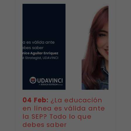
04 Feb:
¿La educación
en línea es válida ante
la SEP? Todo lo que
debes saber