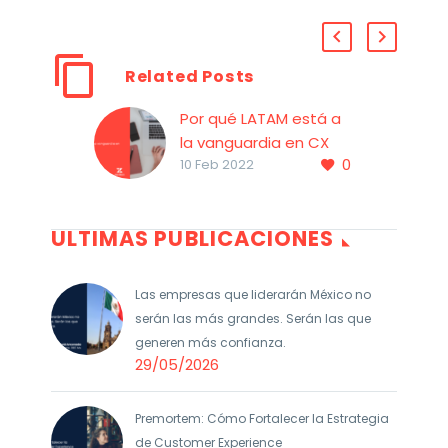
Related Posts
Por qué LATAM está a
la vanguardia en CX
0
América Latina ha
10 Feb 2022
experimentado un
cambio en la forma en
ULTIMAS PUBLICACIONES
que las empresas
construyen y nutren
sus relaciones con los
Las empresas que liderarán México no
clientes
serán las más grandes. Serán las que
generen más confianza.
29/05/2026
Premortem: Cómo Fortalecer la Estrategia
de Customer Experience