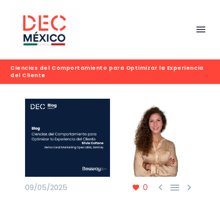
Ciencias del Comportamiento para Optimizar la Experiencia
del Cliente



0
09/05/2025