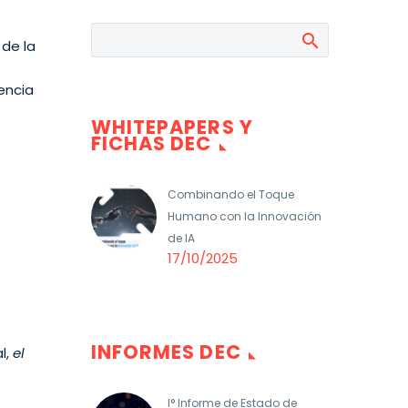
de la
encia
WHITEPAPERS Y
FICHAS DEC
Combinando el Toque
Humano con la Innovación
de IA
17/10/2025
INFORMES DEC
l,
el
I° Informe de Estado de