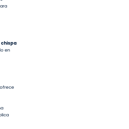
para
 chispa
do en
 ofrece
ma
lica