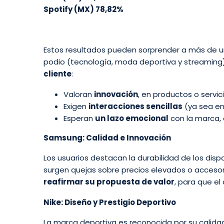
Spotify (MX) 78,82%
Estos resultados pueden sorprender a más de u
podio (tecnología, moda deportiva y streaming).
cliente
:
Valoran
innovación
, en productos o servici
Exigen
interacciones sencillas
(ya sea en 
Esperan
un lazo emocional
con la marca, 
Samsung: Calidad e Innovación
Los usuarios destacan la durabilidad de los disp
surgen quejas sobre precios elevados o accesori
reafirmar su propuesta de valor
, para que el
Nike: Diseño y Prestigio Deportivo
La marca deportiva es reconocida por su calida