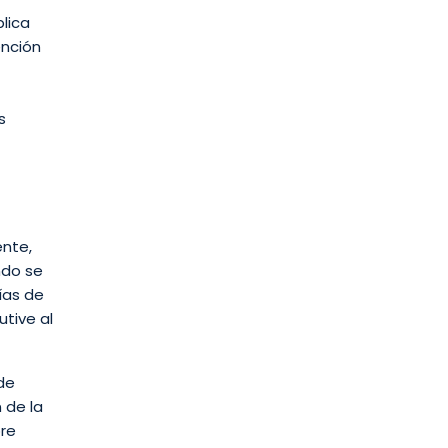
plica
ención
s
ente,
ndo se
ías de
utive al
de
 de la
bre