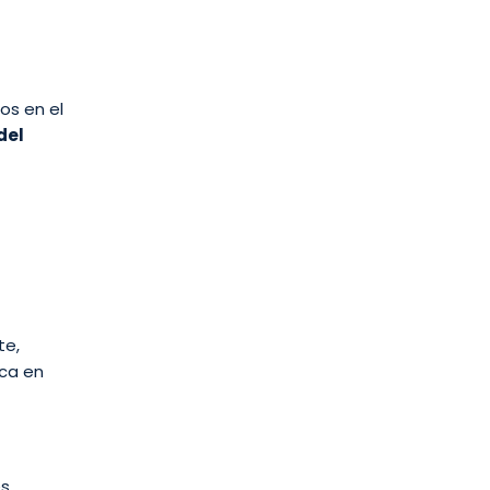
os en el
del
te,
ica en
es