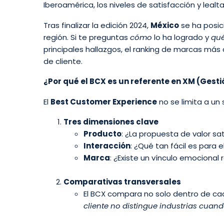
Iberoamérica, los niveles de satisfacción y leal
Tras finalizar la edición 2024,
México
se ha posic
región. Si te preguntas
cómo
lo ha logrado y
qu
principales hallazgos, el ranking de marcas más 
de cliente.
¿Por qué el BCX es un referente en XM (Gesti
El
Best Customer Experience
no se limita a un 
Tres dimensiones clave
Producto
: ¿La propuesta de valor sa
Interacción
: ¿Qué tan fácil es para 
Marca
: ¿Existe un vínculo emocional
Comparativas transversales
El BCX compara no solo dentro de cada
cliente no distingue industrias cuan