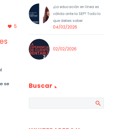
¿La educación en línea es
válida ante la SEP? Todo lo
que debes saber
5
04/02/2026
bes
02/02/2026
l
ue se
Buscar