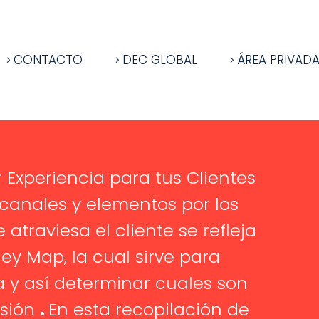
CONTACTO
DEC GLOBAL
ÁREA PRIVAD
 Experiencia para tus Clientes
 canales y elementos por los
atraviesa el cliente se refleja
y Map, la cual sirve para
a y así determinar cuales son
rsión
.
En esta recopilación de