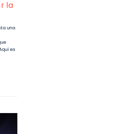
r la
enta una
que
Aquí es