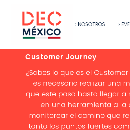
NOSOTROS
EV
Customer Journey
¿Sabes lo que es el Customer 
es necesario realizar una m
que este pasa hasta llegar a r
en una herramienta a la 
monitorear el camino que rec
tanto los puntos fuertes com