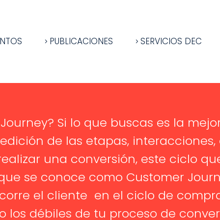
ENTOS
PUBLICACIONES
SERVICIOS DEC
Journey? Si lo que buscas es la mejor
edición de las etapas, interacciones,
ealizar una conversión, este ciclo que 
que se conoce como Customer Journe
orre el cliente en el ciclo de compr
o los débiles de tu proceso de conve