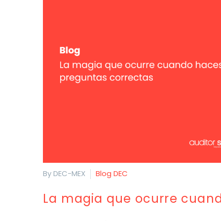
By DEC-MEX
Blog DEC
La magia que ocurre cuand