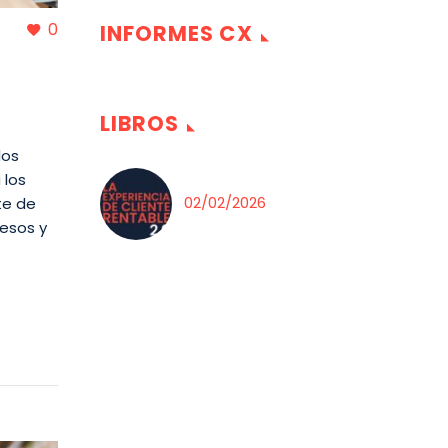
0
INFORMES CX
l
LIBROS
los
 los
02/02/2026
te de
cesos y