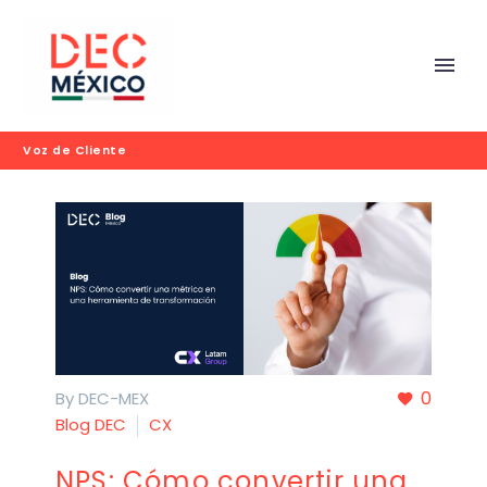
Voz de Cliente
0
By DEC-MEX
Blog DEC
CX
NPS: Cómo convertir una