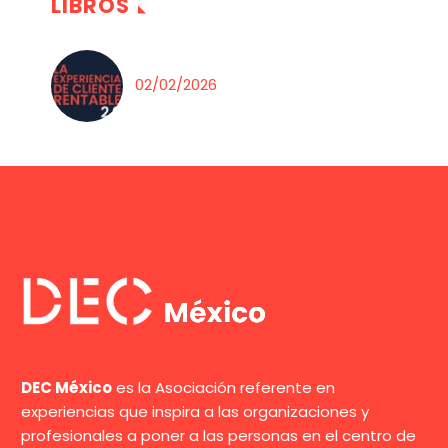
LIBROS
02/02/2026
DEC México
es la Asociación referente en
experiencias que inspira a las organizaciones y
profesionales a poner a las personas en el centro de