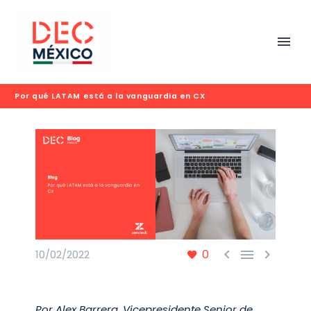
Por qué LATAM está a la vanguardia en CX



0
10/02/2022
Por Alex Barrera, Vicepresidente Senior de