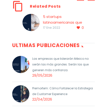
Related Posts
5 startups
latinoamericanas que
0
superaron las
17 Ene 2022
expectativas en 2021
De acuerdo al estudio
ULTIMAS PUBLICACIONES
CX Trends 2021 de
Zendesk el 70% de las
compañías
Las empresas que liderarán México no
incrementaron su
serán las más grandes. Serán las que
presupuesto para
generen más confianza.
invertir en experiencia
29/05/2026
del cliente.
Premortem: Cómo Fortalecer la Estrategia
de Customer Experience
22/04/2026